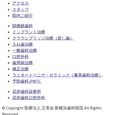
アクセス
スタッフ
院内ご紹介
顕微鏡歯科
インプラント治療
クラウンブリッジ治療（差し歯）
入れ歯治療
一般歯科治療
口腔外科
歯周病治療
矯正治療
ラミネートベニヤ・セラミック（審美歯科治療）
予防歯科/PMTC
花井歯科診療所
花井歯科口腔外科
© Copyright 医療法人 正美会 新横浜歯科医院 All Rights
Reserved.