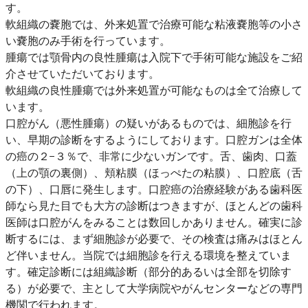
す。
軟組織の嚢胞では、外来処置で治療可能な粘液嚢胞等の小さ
い嚢胞のみ手術を行っています。
腫瘍では顎骨内の良性腫瘍は入院下で手術可能な施設をご紹
介させていただいております。
軟組織の良性腫瘍では外来処置が可能なものは全て治療して
います。
口腔がん（悪性腫瘍）の疑いがあるものでは、細胞診を行
い、早期の診断をするようにしております。口腔ガンは全体
の癌の２−３％で、非常に少ないガンです。舌、歯肉、口蓋
（上の顎の裏側）、頬粘膜（ほっぺたの粘膜）、口腔底（舌
の下）、口唇に発生します。口腔癌の治療経験がある歯科医
師なら見た目でも大方の診断はつきますが、ほとんどの歯科
医師は口腔がんをみることは数回しかありません。確実に診
断するには、まず細胞診が必要で、その検査は痛みはほとん
ど伴いません。当院では細胞診を行える環境を整えていま
す。確定診断には組織診断（部分的あるいは全部を切除す
る）が必要で、主として大学病院やがんセンターなどの専門
機関で行われます。