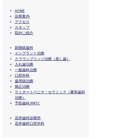
HOME
診察案内
アクセス
スタッフ
院内ご紹介
顕微鏡歯科
インプラント治療
クラウンブリッジ治療（差し歯）
入れ歯治療
一般歯科治療
口腔外科
歯周病治療
矯正治療
ラミネートベニヤ・セラミック（審美歯科
治療）
予防歯科/PMTC
花井歯科診療所
花井歯科口腔外科